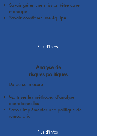
Savoir gérer une mission (être case
manager)
Savoir constituer une équipe
Plus d'infos
Analyse de
risques politiques
Durée sur-mesure
Maîtriser les méthodes d'analyse
opérationnelles
S
avoir implémenter une politique de
remédiation
Plus d'infos